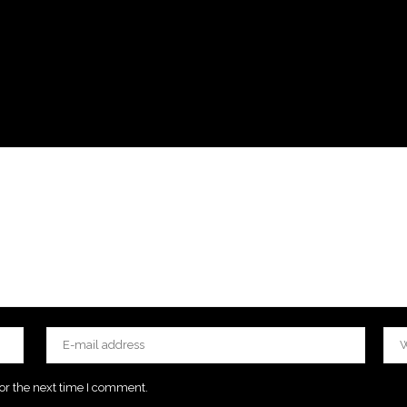
or the next time I comment.