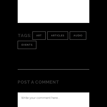
quinta decima. Eodem modo typi, qui
nunc nobis videntur parum clari, fiant
sollemnes in futurum.
TAGS:
ART
ARTICLES
AUDIO
EVENTS
POST A COMMENT