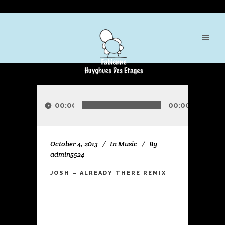
Audio
Player
00:00
00:00
October 4, 2013
In
Music
By
admin5524
JOSH – ALREADY THERE REMIX
Lorem ipsum dolor sit amet, consectetuer
adipiscing elit, sed diam nonummy nibh
euismod tincidunt ut laoreet dolore
magna aliquam erat volutpat. Ut wisi