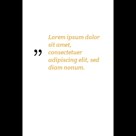
feugiat nulla facilisis at vero eros et
accumsan et iusto odio dignissim qui
blandit praesent luptatum zzril delenit
augue duis dolore te feugait nulla
Lorem ipsum dolor
sit amet,
consectetuer
adipiscing elit, sed
diam nonum.
Lorem ipsum dolor sit amet, consectetuer
adipiscing elit, sed diam nonummy nibh
euismod tincidunt ut laoreet dolore
magna aliquam erat volutpat. Ut wisi
enim ad minim veniam, quis nostrud
exerci tation ullamcorper suscipit lobortis
nisl ut aliquip ex ea commodo consequat.
Duis autem vel eum iriure dolor in